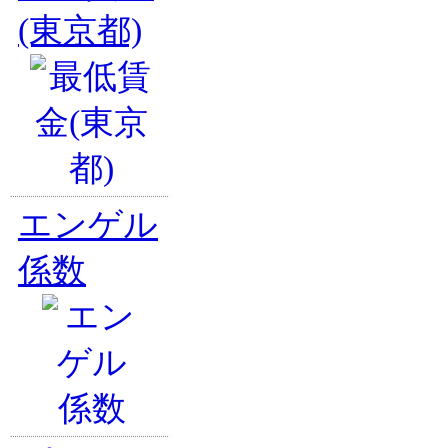
(東京都)
エンゲル
係数