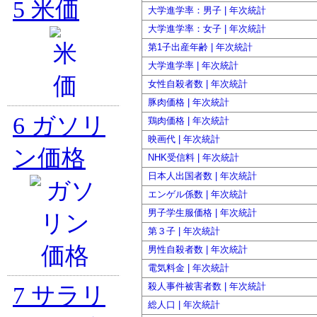
5
米価
大学進学率：男子 | 年次統計
大学進学率：女子 | 年次統計
第1子出産年齢 | 年次統計
大学進学率 | 年次統計
女性自殺者数 | 年次統計
豚肉価格 | 年次統計
6
ガソリ
鶏肉価格 | 年次統計
映画代 | 年次統計
ン価格
NHK受信料 | 年次統計
日本人出国者数 | 年次統計
エンゲル係数 | 年次統計
男子学生服価格 | 年次統計
第３子 | 年次統計
男性自殺者数 | 年次統計
電気料金 | 年次統計
殺人事件被害者数 | 年次統計
7
サラリ
総人口 | 年次統計