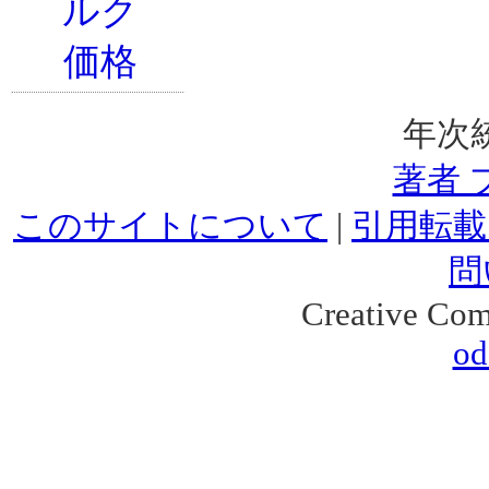
年次
著者 
このサイトについて
|
引用転載
問
Creative Co
od