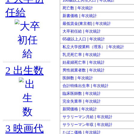
100歳以上男性人口 | 年次統計
死亡数 | 年次統計
任給
新書価格 | 年次統計
最低賃金(東京都) | 年次統計
大卒初任給 | 年次統計
65歳以上人口 | 年次統計
私立大学授業料（理系） | 年次統計
乳児死亡率 | 年次統計
妊産婦死亡率 | 年次統計
2
出生数
男性就業者数 | 年次統計
医師数 | 年次統計
合計特殊出生率 | 年次統計
臨床医師数 | 年次統計
完全失業率 | 年次統計
新聞価格 | 年次統計
サラリーマン月給 | 年次統計
サラリーマン年収 | 年次統計
3
映画代
たばこ価格 | 年次統計