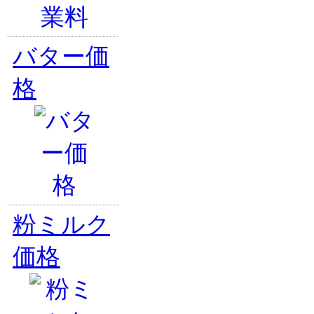
バター価
格
粉ミルク
価格