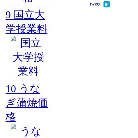
tweet
9
国立大
学授業料
10
うな
ぎ蒲焼価
格