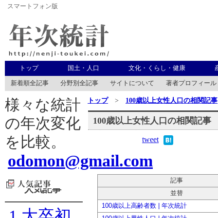
スマートフォン版
年次統計
トップ
国土・人口
文化・くらし・健康
新着順全記事
分野別全記事
サイトについて
著者プロフィール
トップ
>
100歳以上女性人口の相関記事
様々な統計
の年次変化
100歳以上女性人口の相関記事
を比較。
tweet
odomon@gmail.com
記事
人気記事
並替
100歳以上高齢者数 | 年次統計
1
大卒初