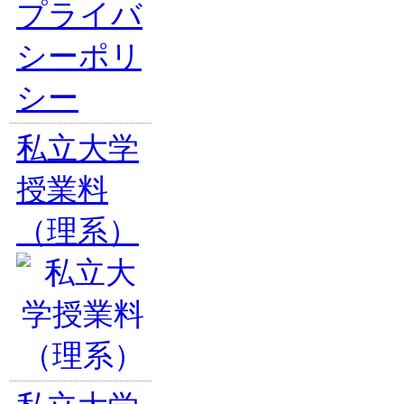
プライバ
シーポリ
シー
私立大学
授業料
（理系）