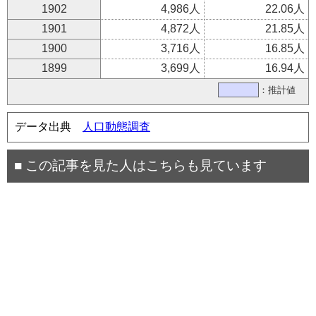
1902
4,986人
22.06人
1901
4,872人
21.85人
1900
3,716人
16.85人
1899
3,699人
16.94人
：推計値
データ出典
人口動態調査
■ この記事を見た人はこちらも見ています