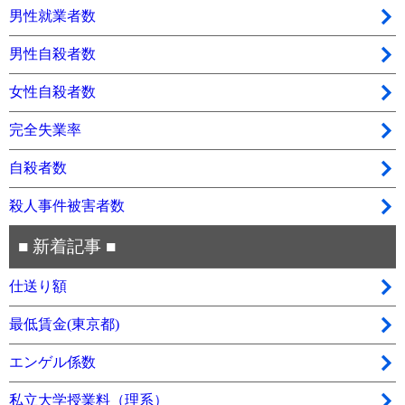
男性就業者数
男性自殺者数
女性自殺者数
完全失業率
自殺者数
殺人事件被害者数
■ 新着記事 ■
仕送り額
最低賃金(東京都)
エンゲル係数
私立大学授業料（理系）