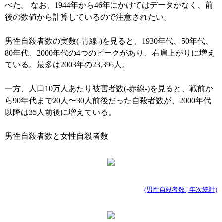
べた。 なお、1944年から46年にかけてはデータがなく、前
後の数値から計算しているので注意されたい。
男性自殺者数の実数
(-青線-)
を見ると、1930年代、50年代、
80年代、2000年代の4つのピークがあり、右肩上がりに増え
ている。最多は2003年の23,396人。
一方、人口10万人あたり被害者数
(-赤線-)
を見ると、戦前か
ら90年代まで20人〜30人前後だった自殺者数が、2000年代
以降は35人前後に増えている。
男性自殺者数と女性自殺者数
(男性自殺者数 | 年次統計)