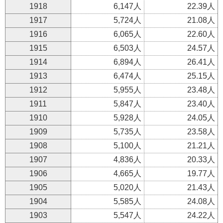
1918
6,147人
22.39人
1917
5,724人
21.08人
1916
6,065人
22.60人
1915
6,503人
24.57人
1914
6,894人
26.41人
1913
6,474人
25.15人
1912
5,955人
23.48人
1911
5,847人
23.40人
1910
5,928人
24.05人
1909
5,735人
23.58人
1908
5,100人
21.21人
1907
4,836人
20.33人
1906
4,665人
19.77人
1905
5,020人
21.43人
1904
5,585人
24.08人
1903
5,547人
24.22人