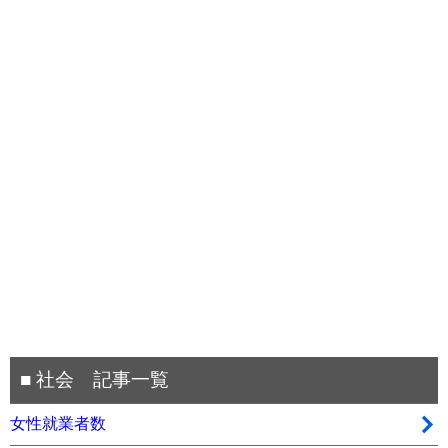
■ 社会 記事一覧
女性就業者数