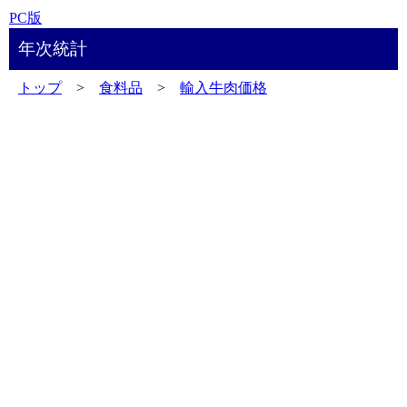
PC版
年次統計
トップ
>
食料品
>
輸入牛肉価格