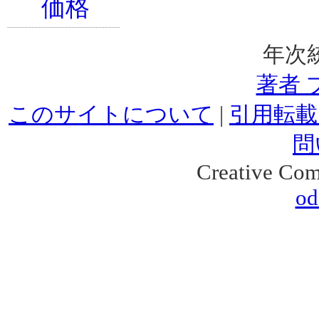
年次
著者 
このサイトについて
|
引用転載
問
Creative Co
od