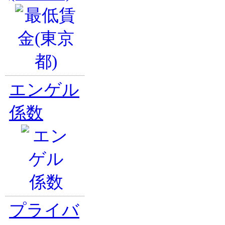
エンゲル
係数
プライバ