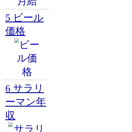
5
ビール
価格
6
サラリ
ーマン年
収