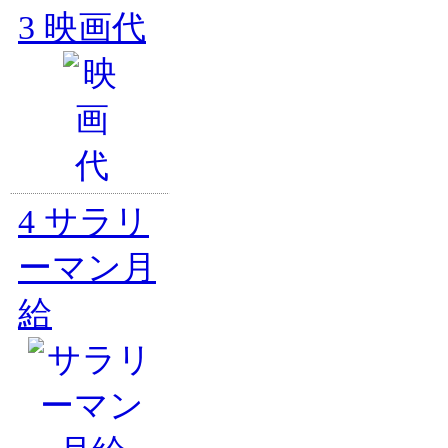
3
映画代
4
サラリ
ーマン月
給