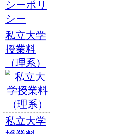
シーポリ
シー
私立大学
授業料
（理系）
私立大学