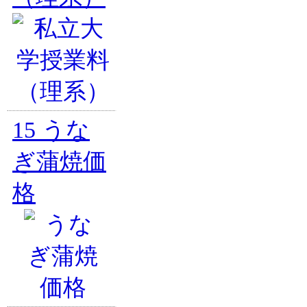
15
うな
ぎ蒲焼価
格