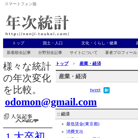
スマートフォン版
年次統計
トップ
国土・人口
文化・くらし・健康
新着順全記事
分野別全記事
サイトについて
著者プロフィール
トップ
>
産業・経済
様々な統計
の年次変化
産業・経済
を比較。
tweet
odomon@gmail.com
□
経済
人気記事
最低賃金(東京都)
消費支出
1
大卒初