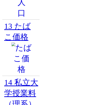
13
たば
こ価格
14
私立大
学授業料
（理系）