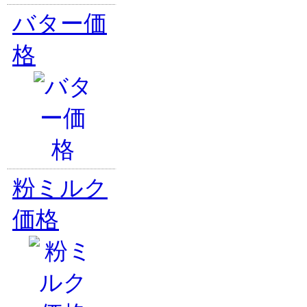
バター価
格
粉ミルク
価格