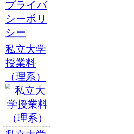
プライバ
シーポリ
シー
私立大学
授業料
（理系）