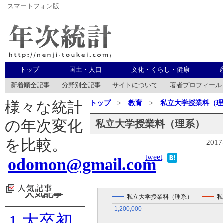
スマートフォン版
年次統計
トップ
国土・人口
文化・くらし・健康
新着順全記事
分野別全記事
サイトについて
著者プロフィール
トップ
>
教育
>
私立大学授業料（理
様々な統計
の年次変化
私立大学授業料（理系）
を比較。
2017
tweet
odomon@gmail.com
人気記事
私立大学授業料（理系）
私
1,200,000
1,200,000
1
大卒初