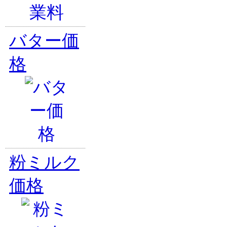
バター価
格
粉ミルク
価格