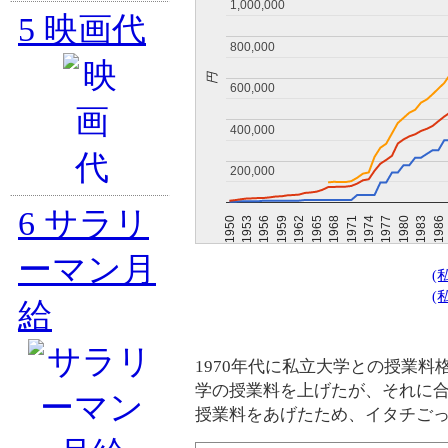
1,000,000
1,000,000
5
映画代
800,000
800,000
円
600,000
600,000
400,000
400,000
200,000
200,000
6
サラリ
1980
1968
1956
1977
1965
1953
1986
1974
1962
1950
1983
1971
1959
ーマン月
(
(
給
1970年代に私立大学との授業
学の授業料を上げたが、それに
授業料をあげたため、イタチご