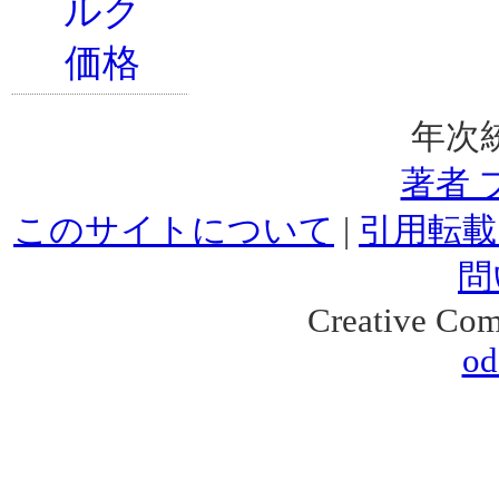
年次
著者 
このサイトについて
|
引用転載
問
Creative Co
od