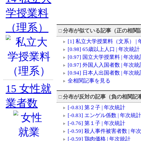
学授業料
（理系）
□
分布が似ている記事（正の相
[1] 私立大学授業料（文系） |
[0.98] 65歳以上人口 | 年次統計
[0.97] 国立大学授業料 | 年次
[0.97] 外国人入国者数 | 年次
[0.94] 日本人出国者数 | 年次
全相関記事を見る
15
女性就
□
分布が反対の記事（負の相関
業者数
[-0.83] 第２子 | 年次統計
[-0.83] エンゲル係数 | 年次統
[-0.76] 第１子 | 年次統計
[-0.59] 殺人事件被害者数 | 
[-0.59] 鶏肉価格 | 年次統計