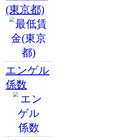
(東京都)
エンゲル
係数