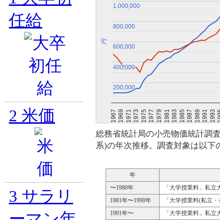
1,000,000
1,000,000
任給
800,000
800,000
円
600,000
600,000
400,000
400,000
200,000
200,000
2
米価
1975
1987
1973
1985
1971
1983
1
1969
1981
1993
1967
1979
1991
1977
1989
総務省統計局の小売物価統計調査
系)の年次推移。調査対象は以下
年
〜1980年
「大学授業料」私立大学
3
サラリ
1981年〜1990年
「大学授業料(私立・
ーマン年
1991年〜
「大学授業料」私立大学