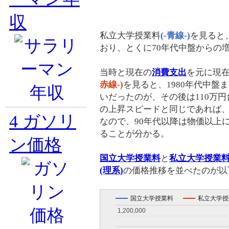
収
私立大学授業料
(-青線-)
を見ると
おり、とくに70年代中盤からの
当時と現在の
消費支出
を元に現
赤線-)
を見ると、1980年代中盤
いだったのが、その後は110万
の上昇スピードと同じであれば
4
ガソリ
なので、90年代以降は物価以上
ることが分かる。
ン価格
国立大学授業料
と
私立大学授業料
(理系)
の価格推移を並べたのが以
国立大学授業料
私立大学授
1,200,000
1,200,000