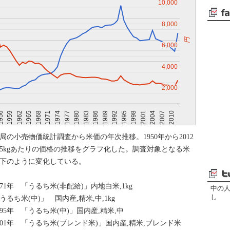
10,000
10,000
8,000
8,000
円
6,000
6,000
4,000
4,000
2,000
2,000
1965
1971
1977
1983
1989
1995
2001
2007
956
1962
1968
1974
1980
1986
1992
1998
2004
2010
1959
局の小売物価統計調査から米価の年次推移。1950年から2012
5kgあたりの価格の推移をグラフ化した。調査対象となる米
下のように変化している。
1971年 「うるち米(非配給)」内地白米,1kg
中の
し
「うるち米(中)」 国内産,精米,中,1kg
1995年 「うるち米(中)」国内産,精米,中
2001年 「うるち米(ブレンド米)」国内産,精米,ブレンド米