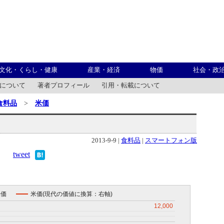
文化・くらし・健康
産業・経済
物価
社会・政
について
著者プロフィール
引用・転載について
食料品
>
米価
2013-9-9 |
食料品
|
スマートフォン版
tweet
米価
米価(現代の価値に換算：右軸)
12,000
12,000