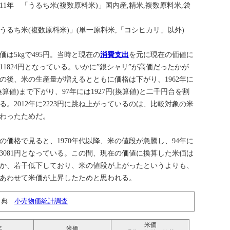
2011年 「うるち米(複数原料米)」国内産,精米,複数原料米,袋
 「うるち米(複数原料米)」(単一原料米,「コシヒカリ」以外)
米価は5kgで495円。当時と現在の
消費支出
を元に現在の価値に
11824円となっている。いかに”銀シャリ”が高価だったかが
の後、米の生産量が増えるとともに価格は下がり、1962年に
(換算値)まで下がり、97年には1927円(換算値)と二千円台を割
る。2012年に2223円に跳ね上がっているのは、比較対象の米
わったためだ。
の価格で見ると、1970年代以降、米の値段が急騰し、94年に
3081円となっている。この間、現在の価値に換算した米価は
か、若干低下しており、米の値段が上がったというよりも、
あわせて米価が上昇したためと思われる。
出典
小売物価統計調査
米価
年
米価