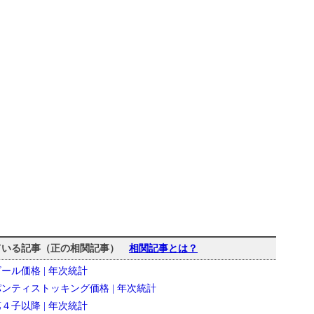
ている記事（正の相関記事）
相関記事とは？
] ビール価格 | 年次統計
7] パンティストッキング価格 | 年次統計
] 第４子以降 | 年次統計