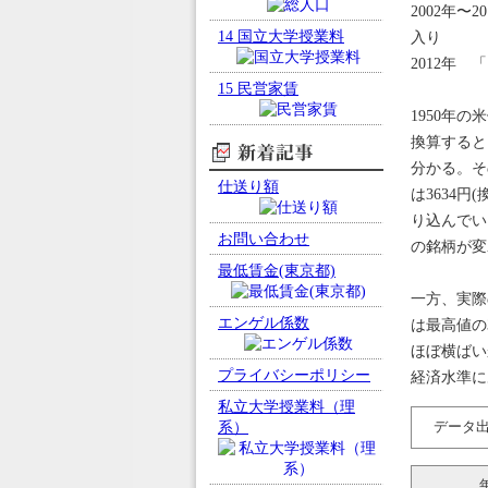
2002年〜
14
国立大学授業料
入り
2012年
15
民営家賃
1950年の
換算すると
新着記事
分かる。そ
仕送り額
は3634円
り込んでい
お問い合わせ
の銘柄が変
最低賃金(東京都)
一方、実際
エンゲル係数
は最高値の
ほぼ横ばい
プライバシーポリシー
経済水準に
私立大学授業料（理
系）
データ