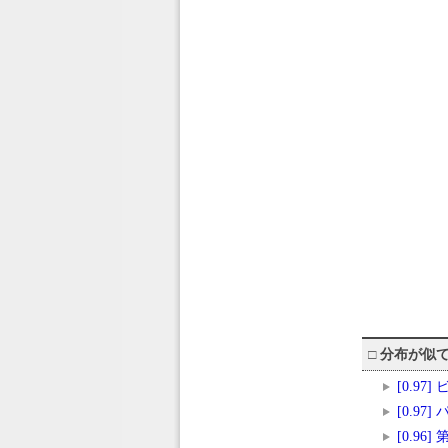
□
分布が似
[0.97
[0.9
[0.96