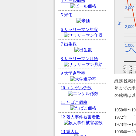
4
ビール価格
3,000
3,000
5
米価
円
2,000
2,000
6
サラリーマン年収
7
出生数
1,000
1,000
8
サラリーマン月給
1950
1
1953
9
大学進学率
総務省統計
10
エンゲル係数
年までの米
の銘柄は以
11
たばこ価格
1950年〜
12
殺人事件被害者数
1972年 
1973年〜
13
総人口
1996年〜