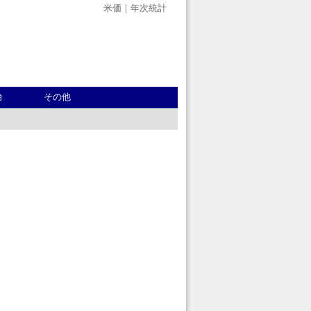
米価｜年次統計
治
その他