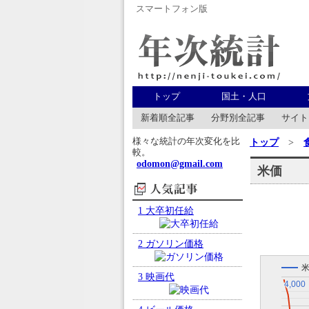
スマートフォン版
年次統計
トップ
国土・人口
新着順全記事
分野別全記事
サイト
様々な統計の年次変化を比
トップ
>
較。
odomon@gmail.com
米価
人気記事
1
大卒初任給
2
ガソリン価格
3
映画代
4,000
4,000