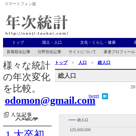
スマートフォン版
年次統計
トップ
国土・人口
文化・くらし・健康
新着順全記事
分野別全記事
サイトについて
著者プロフィール
トップ
>
人口
>
総人口
様々な統計
の年次変化
総人口
を比較。
20
tweet
odomon@gmail.com
人気記事
総人口
125,000,000
125,000,000
1
大卒初