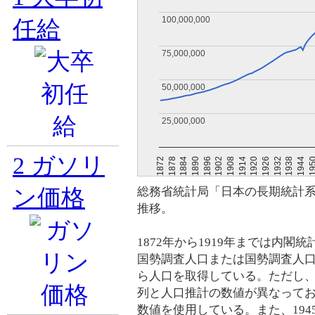
100,000,000
100,000,000
任給
75,000,000
75,000,000
50,000,000
50,000,000
25,000,000
25,000,000
2
ガソリ
19
1944
1938
1932
1926
1920
1914
1908
1902
1896
1890
1884
1878
1872
ン価格
総務省統計局「日本の長期統計
推移。
1872年から1919年までは内閣統
国勢調査人口または国勢調査人
ら人口を取得している。ただし、
列と人口推計の数値が異なって
数値を使用している。また、1945