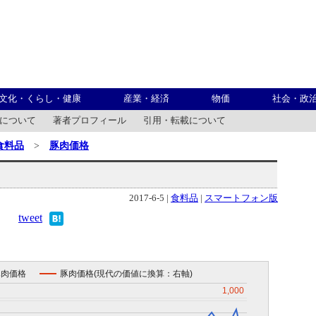
文化・くらし・健康
産業・経済
物価
社会・政
について
著者プロフィール
引用・転載について
食料品
>
豚肉価格
2017-6-5 |
食料品
|
スマートフォン版
tweet
豚肉価格
豚肉価格(現代の価値に換算：右軸)
1,000
1,000