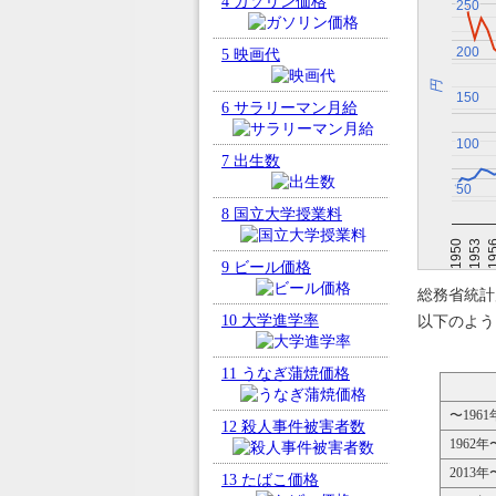
4
ガソリン価格
250
250
200
200
5
映画代
円
150
150
6
サラリーマン月給
100
100
7
出生数
50
50
8
国立大学授業料
19
1953
1950
9
ビール価格
総務省統計
10
大学進学率
以下のよう
11
うなぎ蒲焼価格
〜1961
12
殺人事件被害者数
1962年
2013年
13
たばこ価格