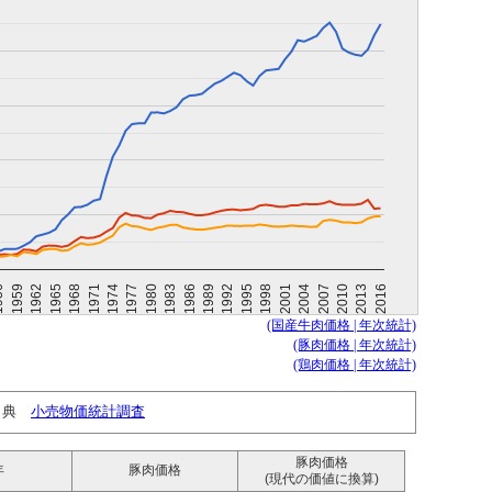
2016
2004
1992
1980
1968
56
2013
2001
1989
1977
1965
2010
1998
1986
1974
1962
2007
1995
1983
1971
1959
(国産牛肉価格 | 年次統計)
(豚肉価格 | 年次統計)
(鶏肉価格 | 年次統計)
出典
小売物価統計調査
豚肉価格
年
豚肉価格
(現代の価値に換算)