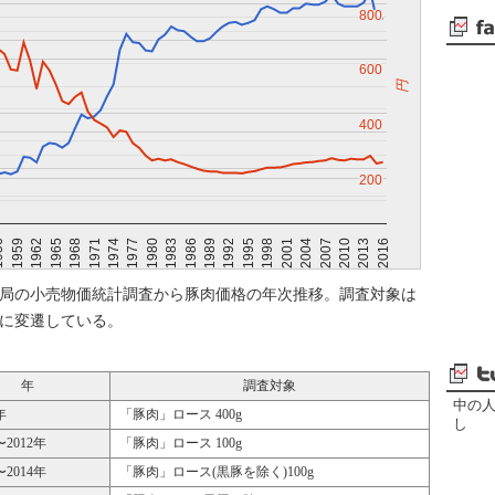
800
800
600
600
円
400
400
200
200
2016
2004
1992
1980
1968
56
2013
2001
1989
1977
1965
2010
1998
1986
1974
1962
2007
1995
1983
1971
1959
局の小売物価統計調査から豚肉価格の年次推移。調査対象は
に変遷している。
年
調査対象
中の
年
「豚肉」ロース 400g
し
〜2012年
「豚肉」ロース 100g
〜2014年
「豚肉」ロース(黒豚を除く)100g