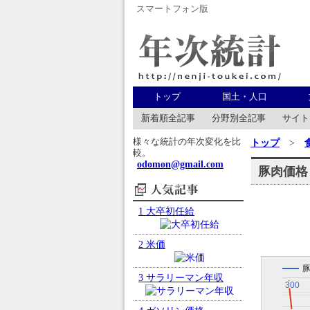
スマートフォン版
年次統計
トップ
国土・人口
新着順全記事
分野別全記事
サイト
様々な統計の年次変化を比
トップ
>
較。
odomon@gmail.com
豚肉価格
人気記事
1
大卒初任給
2
米価
3
サラリーマン年収
300
300