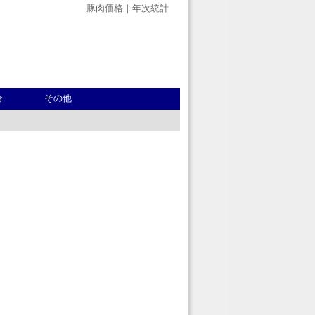
豚肉価格｜年次統計
治
その他