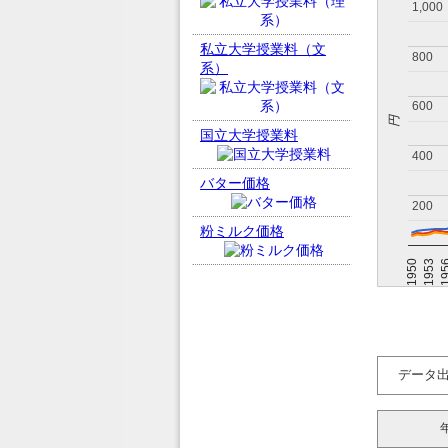
1,000
1,000
私立大学授業料（文
800
800
系）
600
600
円
国立大学授業料
400
400
バター価格
200
200
粉ミルク価格
19
1953
1950
データ