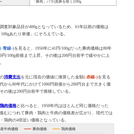
〜
「豚肉」バラ(黒豚を除く)100g
は調査対象品目が400gとなっているため、61年以前の価格は
て「100gあたり単価」にそろえている。
(-青線-)
を見ると、1950年に41円/100gだった豚肉価格は80年
00円/100g前後まで上昇。その後は200円台前半で緩やかに上
。
の
消費支出
を元に現在の価値に換算した金額
(-赤線-)
を見る
年代から80年代にかけて1000円前後から200円台まで大きく価
その後は200円台前半で推移している。
鶏肉価格
と比べると、1950年代はほとんど同じ価格だった
進むにつれて豚肉・鶏肉と牛肉の価格差が広がり、現代では
・鶏肉の4倍近い価格となっている。
国産牛肉価格
豚肉価格
鶏肉価格