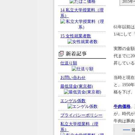
2015年
14
私立大学授業料（理
系）
61年以前
1/4にし
15
女性就業者数
実際の金額
新着記事
代までに2
仕送り額
昇している
お問い合わせ
当時と現在
と、1950
最低賃金(東京都)
格を下げ、
エンゲル係数
牛肉価格
、
が、時代が
プライバシーポリシー
牛肉は豚肉
私立大学授業料（理
系）