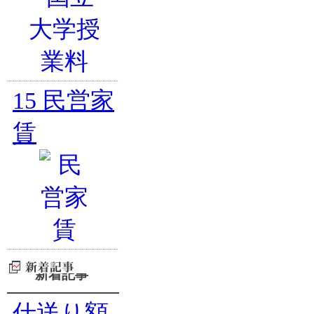
15
民営家
賃
新着記事
仕送り額