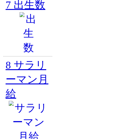
7
出生数
8
サラリ
ーマン月
給