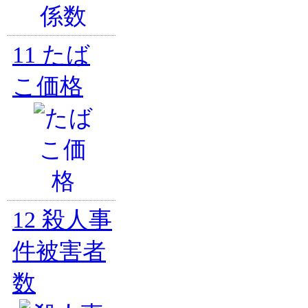
11
たば
こ価格
12
殺人事
件被害者
数