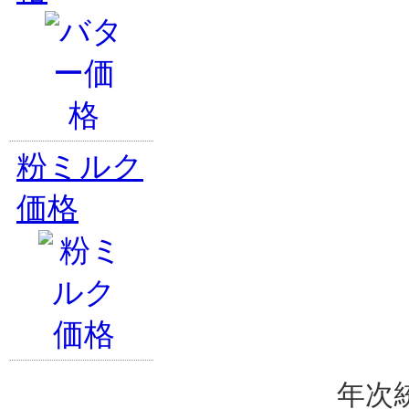
粉ミルク
価格
年次