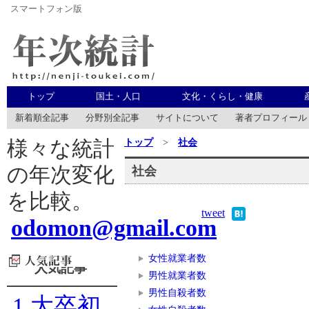
スマートフォン版
年次統計
トップ
国土・人口
文化・くらし・健康
新着順全記事
分野別全記事
サイトについて
著者プロフィール
トップ
>
社会
様々な統計
の年次変化
社会
を比較。
tweet
odomon@gmail.com
女性就業者数
人気記事
男性就業者数
男性自殺者数
1
大卒初