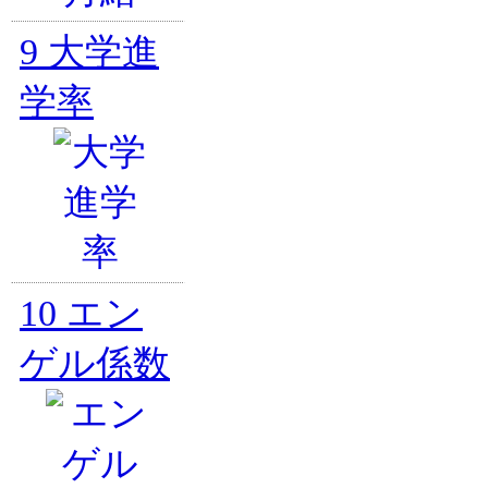
9
大学進
学率
10
エン
ゲル係数