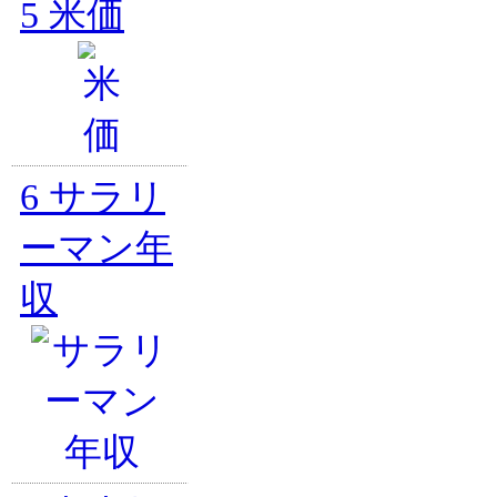
5
米価
6
サラリ
ーマン年
収