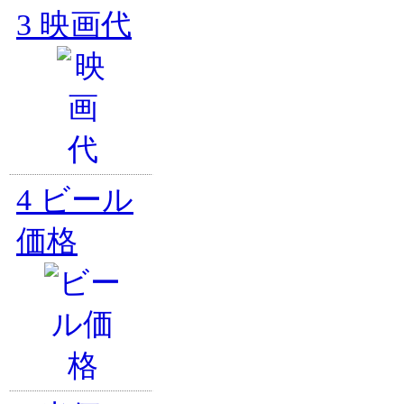
3
映画代
4
ビール
価格