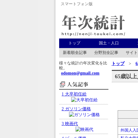
スマートフォン版
年次統計
トップ
国土・人口
新着順全記事
分野別全記事
サイト
様々な統計の年次変化を比
トップ
>
較。
odomon@gmail.com
65歳以
人気記事
1
大卒初任給
2
ガソリン価格
3
映画代
外国人入国