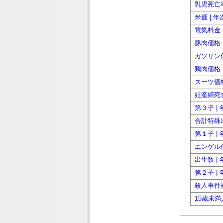
乳児死亡率
米価 | 
電気料金 
豚肉価格 
ガソリン価
鶏肉価格 
スーツ価格
妊産婦死亡
第３子 |
合計特殊出
第１子 |
エンゲル係
出生数 |
第２子 |
殺人事件被
15歳未満