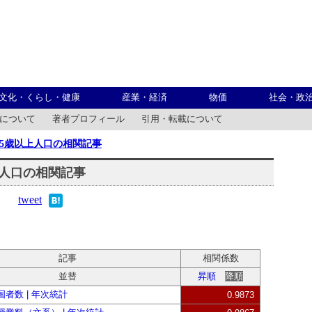
文化・くらし・健康
産業・経済
物価
社会・政
について
著者プロフィール
引用・転載について
65歳以上人口の相関記事
上人口の相関記事
tweet
記事
相関係数
並替
昇順
降順
者数 | 年次統計
0.9873