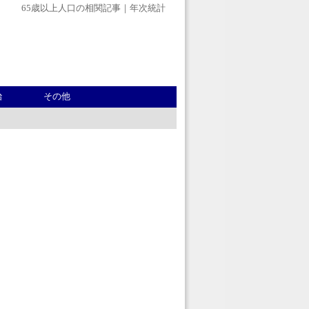
65歳以上人口の相関記事｜年次統計
治
その他