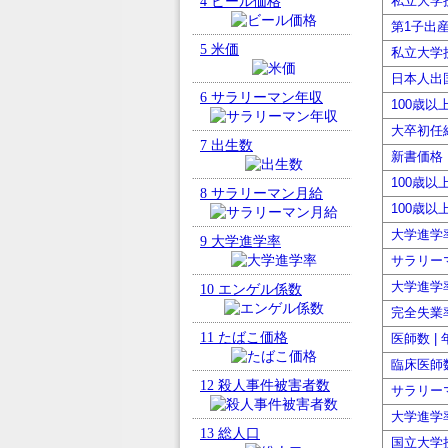
4
ビール価格
私立大学
第1子出産
5
米価
私立大学
日本人出国
6
サラリーマン年収
100歳以
大卒初任給
7
出生数
新書価格 
100歳以
8
サラリーマン月給
100歳以
大学進学率
9
大学進学率
サラリーマ
大学進学率
10
エンゲル係数
完全失業率
11
たばこ価格
医師数 |
臨床医師数
12
殺人事件被害者数
サラリーマ
大学進学率
13
総人口
国立大学授