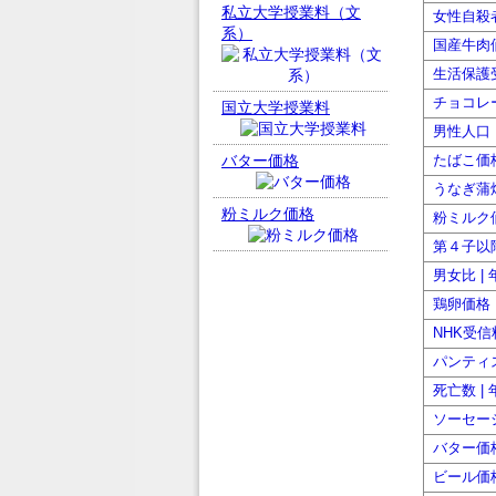
私立大学授業料（文
女性自殺者
系）
国産牛肉価
生活保護受
チョコレー
国立大学授業料
男性人口 
バター価格
たばこ価格
うなぎ蒲焼
粉ミルク価格
粉ミルク価
第４子以降
男女比 |
鶏卵価格 
NHK受信
パンティ
死亡数 |
ソーセージ
バター価格
ビール価格