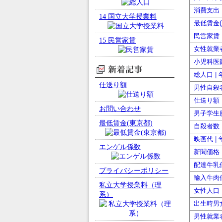
消費支出 
14
国立大学授業料
最低賃金(
民営家賃 
15
民営家賃
女性就業者
小児科医師
新着記事
総人口 |
仕送り額
男性自殺者
仕送り額 
お問い合わせ
男子学生服
最低賃金(東京都)
自殺者数 
映画代 |
エンゲル係数
新聞価格 
配達牛乳価
プライバシーポリシー
輸入牛肉価
私立大学授業料（理
女性人口 
系）
出生時男女
男性就業者