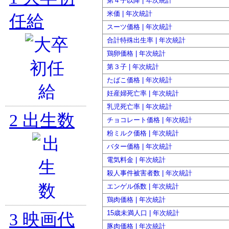
第４子以降 | 年次統計
米価 | 年次統計
任給
スーツ価格 | 年次統計
合計特殊出生率 | 年次統計
鶏卵価格 | 年次統計
第３子 | 年次統計
たばこ価格 | 年次統計
妊産婦死亡率 | 年次統計
乳児死亡率 | 年次統計
2
出生数
チョコレート価格 | 年次統計
粉ミルク価格 | 年次統計
バター価格 | 年次統計
電気料金 | 年次統計
殺人事件被害者数 | 年次統計
エンゲル係数 | 年次統計
鶏肉価格 | 年次統計
15歳未満人口 | 年次統計
3
映画代
豚肉価格 | 年次統計