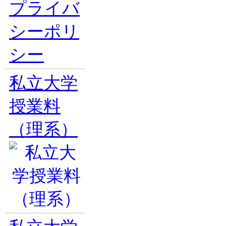
プライバ
シーポリ
シー
私立大学
授業料
（理系）