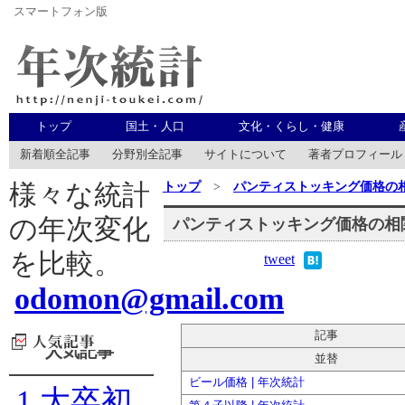
スマートフォン版
年次統計
トップ
国土・人口
文化・くらし・健康
新着順全記事
分野別全記事
サイトについて
著者プロフィール
トップ
>
パンティストッキング価格の
様々な統計
の年次変化
パンティストッキング価格の相
を比較。
tweet
odomon@gmail.com
記事
人気記事
並替
ビール価格 | 年次統計
1
大卒初