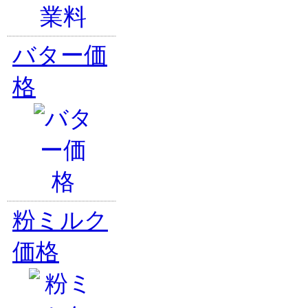
バター価
格
粉ミルク
価格