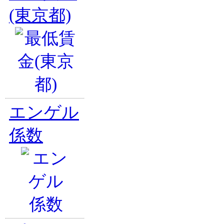
(東京都)
エンゲル
係数