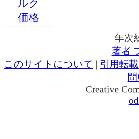
年次
著者 
このサイトについて
|
引用転載
問
Creative Co
od