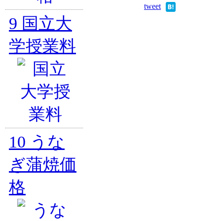
tweet
9
国立大
学授業料
10
うな
ぎ蒲焼価
格